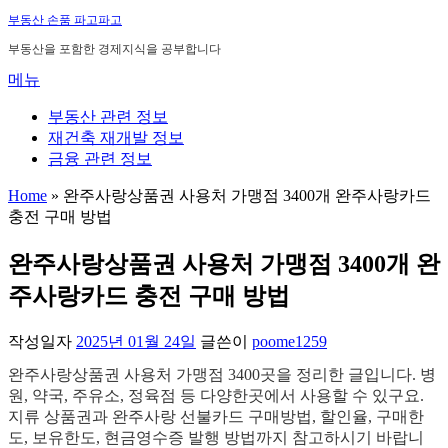
내
부동산 손품 파고파고
용
부동산을 포함한 경제지식을 공부합니다
으
메뉴
로
바
부동산 관련 정보
로
재건축 재개발 정보
가
금융 관련 정보
기
Home
»
완주사랑상품권 사용처 가맹점 3400개 완주사랑카드
충전 구매 방법
완주사랑상품권 사용처 가맹점 3400개 완
주사랑카드 충전 구매 방법
작성일자
2025년 01월 24일
글쓴이
poome1259
완주사랑상품권 사용처 가맹점 3400곳을 정리한 글입니다. 병
원, 약국, 주유소, 정육점 등 다양한곳에서 사용할 수 있구요.
지류 상품권과 완주사랑 선불카드 구매방법, 할인율, 구매한
도, 보유한도, 현금영수증 발행 방법까지 참고하시기 바랍니