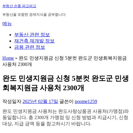
내
부동산 손품 파고파고
용
부동산을 포함한 경제지식을 공부합니다
으
메뉴
로
바
부동산 관련 정보
로
재건축 재개발 정보
가
금융 관련 정보
기
Home
»
완도 민생지원금 신청 5분컷 완도군 민생회복지원금
사용처 2300개
완도 민생지원금 신청 5분컷 완도군 민생
회복지원금 사용처 2300개
작성일자
2025년 02월 17일
글쓴이
poome1259
완도 민생지원금 사용처는 완도사랑상품권 사용처(가맹점)와
동일합니다. 총 2300개 가맹점 밍 신청 방법과 지급시기, 신청
대상, 지급 금액 등을 참고하시기 바랍니다.