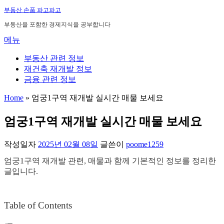
내
부동산 손품 파고파고
용
부동산을 포함한 경제지식을 공부합니다
으
메뉴
로
바
부동산 관련 정보
로
재건축 재개발 정보
가
금융 관련 정보
기
Home
»
엄궁1구역 재개발 실시간 매물 보세요
엄궁1구역 재개발 실시간 매물 보세요
작성일자
2025년 02월 08일
글쓴이
poome1259
엄궁1구역 재개발 관련, 매물과 함께 기본적인 정보를 정리한
글입니다.
Table of Contents