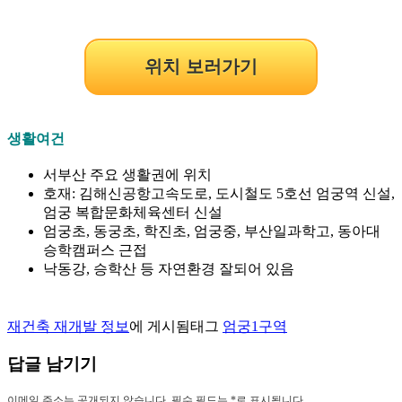
위치 보러가기
생활여건
서부산 주요 생활권에 위치
호재: 김해신공항고속도로, 도시철도 5호선 엄궁역 신설,
엄궁 복합문화체육센터 신설
엄궁초, 동궁초, 학진초, 엄궁중, 부산일과학고, 동아대
승학캠퍼스 근접
낙동강, 승학산 등 자연환경 잘되어 있음
재건축 재개발 정보
에 게시됨
태그
엄궁1구역
답글 남기기
이메일 주소는 공개되지 않습니다.
필수 필드는
*
로 표시됩니다