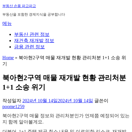
내
부동산 손품 파고파고
용
부동산을 포함한 경제지식을 공부합니다
으
메뉴
로
바
부동산 관련 정보
로
재건축 재개발 정보
가
금융 관련 정보
기
Home
»
북아현2구역 매물 재개발 현황 관리처분 1+1 소송 위
기
북아현2구역 매물 재개발 현황 관리처분
1+1 소송 위기
작성일자
2024년 10월 14일
2024년 10월 14일
글쓴이
poome1259
북아현2구역 매물 정보와 관리처분인가 언제쯤 예정되어 있는
지 함께 알아볼게요.
더불어 1+1 주택 제공 취소 내용 및 이로인한 리스크, 재개발