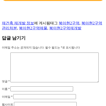
재건축 재개발 정보
에 게시됨
태그
북아현2구역
,
북아현2구역
관리처분
,
북아현2구역매물
,
북아현2구역재개발
답글 남기기
이메일 주소는 공개되지 않습니다.
필수 필드는
*
로 표시됩니다
댓글
*
이름
*
이메일
*
웹사이트