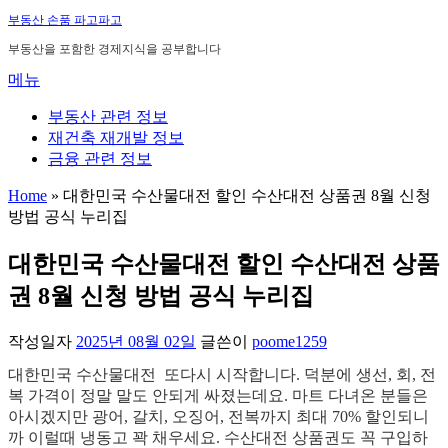
내
부동산 손품 파고파고
용
부동산을 포함한 경제지식을 공부합니다
으
메뉴
로
바
부동산 관련 정보
로
재건축 재개발 정보
가
금융 관련 정보
기
Home
»
대한민국 수산물대전 할인 수산대전 상품권 8월 신청
방법 공식 누리집
대한민국 수산물대전 할인 수산대전 상품
권 8월 신청 방법 공식 누리집
작성일자
2025년 08월 02일
글쓴이
poome1259
대한민국 수산물대전 또다시 시작합니다. 덕분에 생선, 회, 전
복 가격이 정말 말도 안되게 싸졌는데요. 마트 다녀온 분들은
아시겠지만 광어, 갈치, 오징어, 전복까지 최대 70% 할인되니
까 이럴때 냉동고 꽉 채우세요. 수산대전 상품권도 꼭 구입하