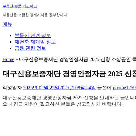
내
부동산 손품 파고파고
용
부동산을 포함한 경제지식을 공부합니다
으
메뉴
로
바
부동산 관련 정보
로
재건축 재개발 정보
가
금융 관련 정보
기
Home
»
대구신용보증재단 경영안정자금 2025 신청 소상공인 
대구신용보증재단 경영안정자금 2025 신
작성일자
2025년 02월 25일
2025년 08월 24일
글쓴이
poome1259
대구신용보증재단 경영안정자금 2025 신청을 안내하는 글입니다
으니 긴급 지원이 필요하신 분들은 참고하시기 바랍니다.