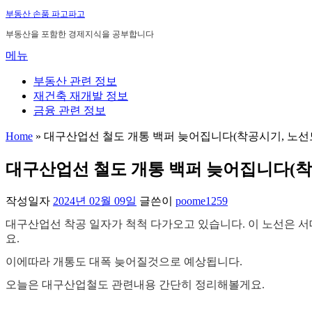
내
부동산 손품 파고파고
용
부동산을 포함한 경제지식을 공부합니다
으
메뉴
로
바
부동산 관련 정보
로
재건축 재개발 정보
가
금융 관련 정보
기
Home
»
대구산업선 철도 개통 백퍼 늦어집니다(착공시기, 노선
대구산업선 철도 개통 백퍼 늦어집니다(착
작성일자
2024년 02월 09일
글쓴이
poome1259
대구산업선 착공 일자가 척척 다가오고 있습니다. 이 노선은 
요.
이에따라 개통도 대폭 늦어질것으로 예상됩니다.
오늘은 대구산업철도 관련내용 간단히 정리해볼게요.