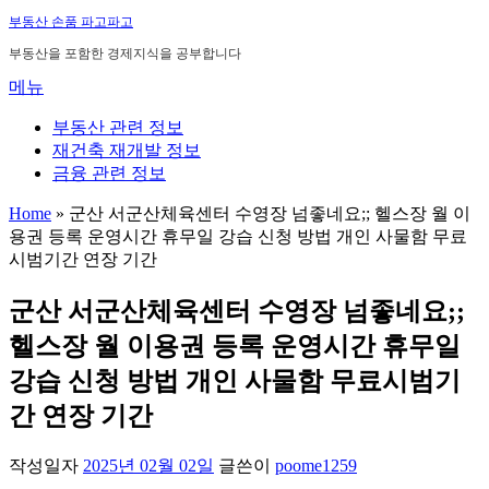
내
부동산 손품 파고파고
용
부동산을 포함한 경제지식을 공부합니다
으
메뉴
로
바
부동산 관련 정보
로
재건축 재개발 정보
가
금융 관련 정보
기
Home
»
군산 서군산체육센터 수영장 넘좋네요;; 헬스장 월 이
용권 등록 운영시간 휴무일 강습 신청 방법 개인 사물함 무료
시범기간 연장 기간
군산 서군산체육센터 수영장 넘좋네요;;
헬스장 월 이용권 등록 운영시간 휴무일
강습 신청 방법 개인 사물함 무료시범기
간 연장 기간
작성일자
2025년 02월 02일
글쓴이
poome1259