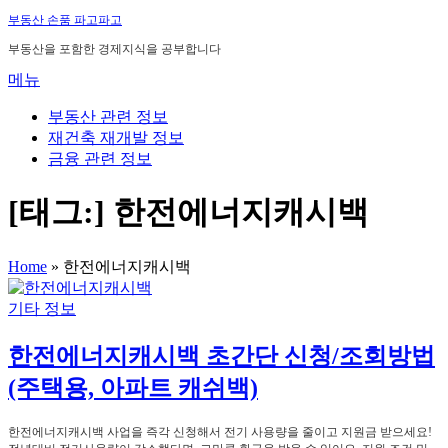
내
부동산 손품 파고파고
용
부동산을 포함한 경제지식을 공부합니다
으
메뉴
로
바
부동산 관련 정보
로
재건축 재개발 정보
가
금융 관련 정보
기
[태그:]
한전에너지캐시백
Home
»
한전에너지캐시백
기타 정보
한전에너지캐시백 초간단 신청/조회방법
(주택용, 아파트 캐쉬백)
한전에너지캐시백 사업을 즉각 신청해서 전기 사용량을 줄이고 지원금 받으세요!