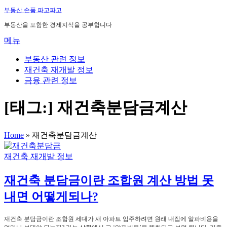
내
부동산 손품 파고파고
용
부동산을 포함한 경제지식을 공부합니다
으
메뉴
로
바
부동산 관련 정보
로
재건축 재개발 정보
가
금융 관련 정보
기
[태그:]
재건축분담금계산
Home
»
재건축분담금계산
재건축 재개발 정보
재건축 분담금이란 조합원 계산 방법 못
내면 어떻게되나?
재건축 분담금이란 조합원 세대가 새 아파트 입주하려면 원래 내집에 알파비용을