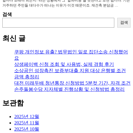
얼마나 보태야 되는지? 라는 상황에서 그 ‘알파비용’을 뜻한다고 보면 됩니다. 기존
거주하던 주민들 대다수가 떠나는 이유가 이것 때문이죠. 재건축 분담금 …
검색
검색
최신 글
쿠팡 개인정보 유출? 법무법인 일로 집단소송 신청했어
요
상생페이백 신청 조회 및 사용법, 실제 경험 후기
소상공인 성장촉진 보증부대출 지원 대상 은행별 조건
금액 총정리
대전 미래두배 청년통장 신청방법 5분컷 기간, 자격 조건
손주돌봄수당 지자체별 진행상황 및 신청방법 총정리
보관함
2025년 12월
2025년 11월
2025년 10월