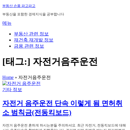
내
부동산 손품 파고파고
용
부동산을 포함한 경제지식을 공부합니다
으
메뉴
로
바
부동산 관련 정보
로
재건축 재개발 정보
가
금융 관련 정보
기
[태그:]
자전거음주운전
Home
»
자전거음주운전
기타 정보
자전거 음주운전 단속 이렇게 됨 면허취
소 범칙금(전동킥보드)
자전거 음주운전 흔하게 하시는분들 주의하셔요. 최근 자전거, 전동킥보드에 대해