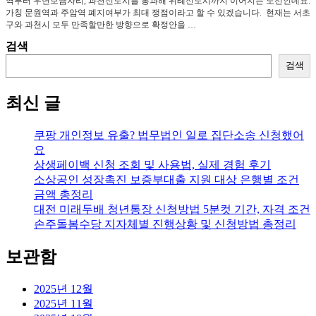
역부터 우면보금자리, 과천신도시를 통과해 위례신도시까지 이어지는 노선인데요.
가칭 문원역과 주암역 폐지여부가 최대 쟁점이라고 할 수 있겠습니다. 현재는 서초
구와 과천시 모두 만족할만한 방향으로 확정안을 …
검색
검색
최신 글
쿠팡 개인정보 유출? 법무법인 일로 집단소송 신청했어
요
상생페이백 신청 조회 및 사용법, 실제 경험 후기
소상공인 성장촉진 보증부대출 지원 대상 은행별 조건
금액 총정리
대전 미래두배 청년통장 신청방법 5분컷 기간, 자격 조건
손주돌봄수당 지자체별 진행상황 및 신청방법 총정리
보관함
2025년 12월
2025년 11월