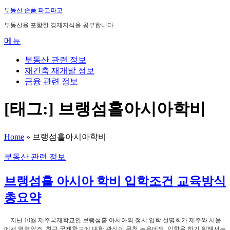
내
부동산 손품 파고파고
용
부동산을 포함한 경제지식을 공부합니다
으
메뉴
로
바
부동산 관련 정보
로
재건축 재개발 정보
가
금융 관련 정보
기
[태그:]
브랭섬홀아시아학비
Home
»
브랭섬홀아시아학비
부동산 관련 정보
브랭섬홀 아시아 학비 입학조건 교육방식
총요약
지난 10월 제주국제학교인 브랭섬홀 아시아의 정시 입학 설명회가 제주와 서울
에서 열렸었죠. 최근 국제학교에 대한 관심이 무척 높은데요. 입학을 하기 위해서는