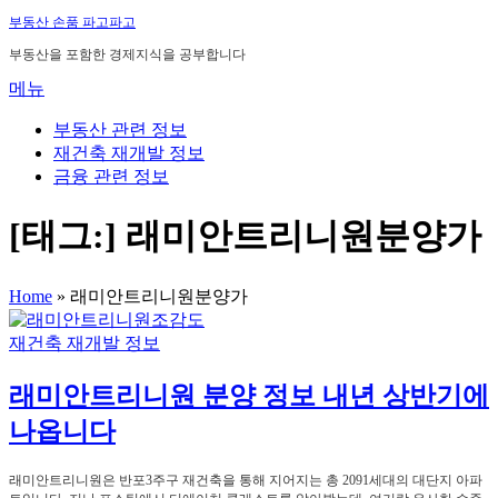
내
부동산 손품 파고파고
용
부동산을 포함한 경제지식을 공부합니다
으
메뉴
로
바
부동산 관련 정보
로
재건축 재개발 정보
가
금융 관련 정보
기
[태그:]
래미안트리니원분양가
Home
»
래미안트리니원분양가
재건축 재개발 정보
래미안트리니원 분양 정보 내년 상반기에
나옵니다
래미안트리니원은 반포3주구 재건축을 통해 지어지는 총 2091세대의 대단지 아파