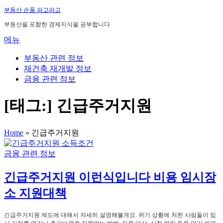
내
부동산 손품 파고파고
용
부동산을 포함한 경제지식을 공부합니다
으
메뉴
로
바
부동산 관련 정보
로
재건축 재개발 정보
가
금융 관련 정보
기
[태그:]
긴급주거지원
Home
»
긴급주거지원
금융 관련 정보
긴급주거지원 이런식입니다 비용 임시장
소 지원대책
긴급주거지원 제도에 대해서 자세히 설명해볼게요. 위기 상황에 처한 사람들이 임