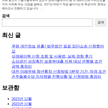
자해 용인시 기흥나들목부터 성초구 양재나들목까지 총 32.3km구간에 지하도로를
지어 지하화 하는 사업을 말해요. 2027년 하반기 착공 들어가는게 목표이며, 현재는
예타조사 진행하고 있습니다. …
검색
검색
최신 글
쿠팡 개인정보 유출? 법무법인 일로 집단소송 신청했어
요
상생페이백 신청 조회 및 사용법, 실제 경험 후기
소상공인 성장촉진 보증부대출 지원 대상 은행별 조건
금액 총정리
대전 미래두배 청년통장 신청방법 5분컷 기간, 자격 조건
손주돌봄수당 지자체별 진행상황 및 신청방법 총정리
보관함
2025년 12월
2025년 11월